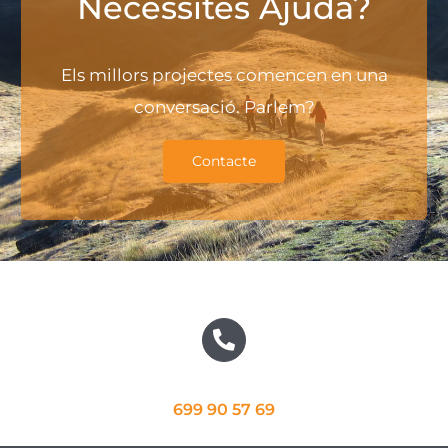
Necessites Ajuda?
Els millors projectes comencen en una
conversació. Parlem?
Contacte
699 90 57 69