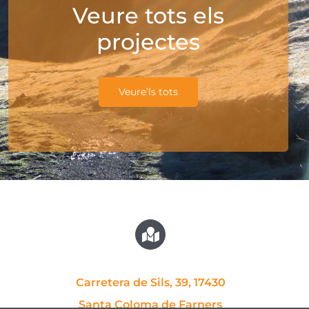
Veure tots els
projectes
Veure’ls tots
Carretera de Sils, 39, 17430
Santa Coloma de Farners