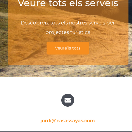
Veure tots els serveis
Descobreix tots els nostres serveis per
projectes turistics
Veure’ls tots
jordi@casassayas.com