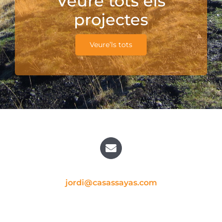
Veure tots els
projectes
Veure’ls tots
jordi@casassayas.com