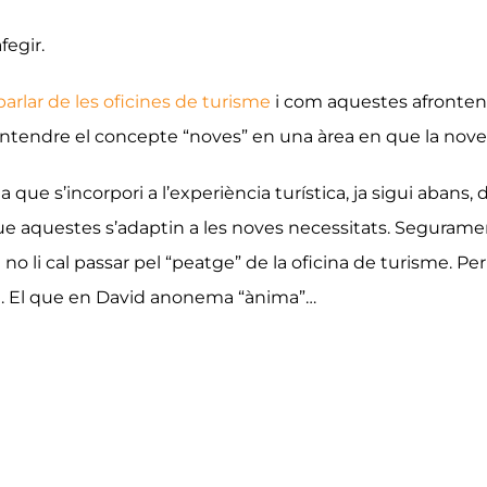
fegir.
parlar de les oficines de turisme
i com aquestes afronten 
 entendre el concepte “noves” en una àrea en que la novet
e s’incorpori a l’experiència turística, ja sigui abans, 
 aquestes s’adaptin a les noves necessitats. Segurament j
 no li cal passar pel “peatge” de la oficina de turisme. Pe
sta. El que en David anonema “ànima”…