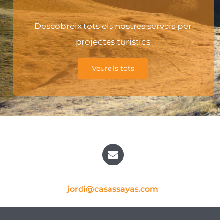
Descobreix tots els nostres serveis per
projectes turistics
Veure’ls tots
jordi@casassayas.com