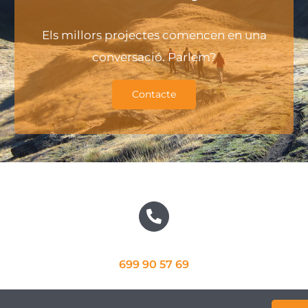
Els millors projectes comencen en una
conversació. Parlem?
Contacte
699 90 57 69