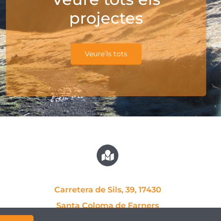
projectes
Veure’ls tots
Carretera de Sils, 39, 17430
Santa Coloma de Farners