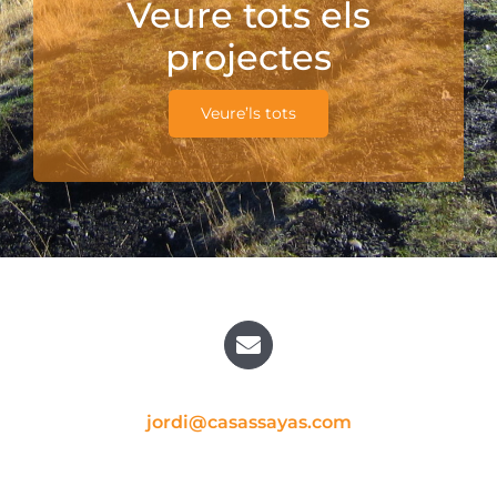
Veure tots els
projectes
Veure’ls tots
jordi@casassayas.com