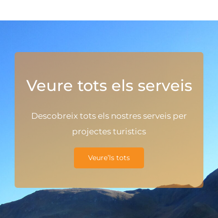
Veure tots els serveis
Descobreix tots els nostres serveis per
projectes turistics
Veure’ls tots