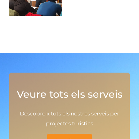
Veure tots els serveis
Descobreix tots els nostres serveis per
projectes turistics