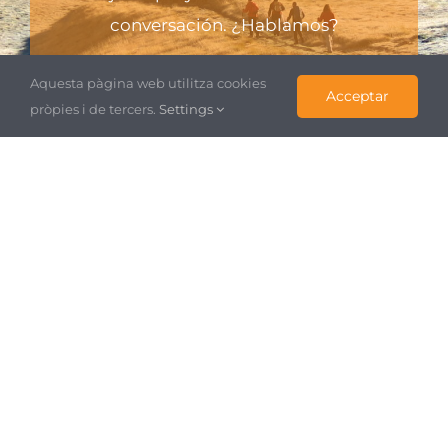
conversación. ¿Hablamos?
Contacto
Aquesta pàgina web utilitza cookies
Acceptar
pròpies i de tercers.
Settings
Ver todos los
proyectos
Verlos todos