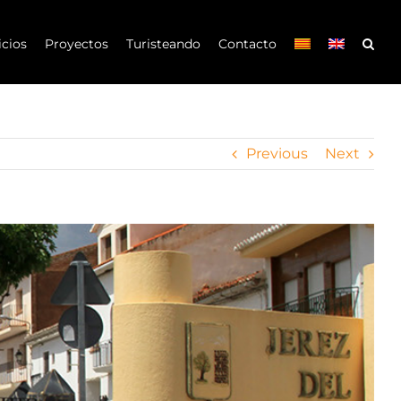
icios
Proyectos
Turisteando
Contacto
Previous
Next